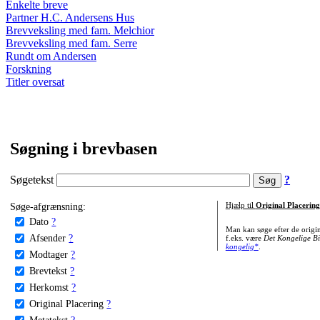
Enkelte breve
Partner H.C. Andersens Hus
Brevveksling med fam. Melchior
Brevveksling med fam. Serre
Rundt om Andersen
Forskning
Titler oversat
Søgning i brevbasen
Søgetekst
?
Søge-afgrænsning:
Hjælp til
Original Placering
Dato
?
Man kan søge efter de origi
Afsender
?
f.eks. være
Det Kongelige Bi
kongelig*
.
Modtager
?
Brevtekst
?
Herkomst
?
Original Placering
?
Metatekst
?