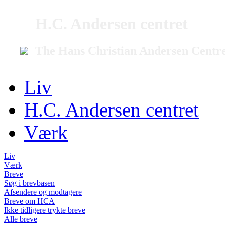
H.C. Andersen centret
The Hans Christian Andersen Centr
Liv
H.C. Andersen centret
Værk
Liv
Værk
Breve
Søg i brevbasen
Afsendere og modtagere
Breve om HCA
Ikke tidligere trykte breve
Alle breve