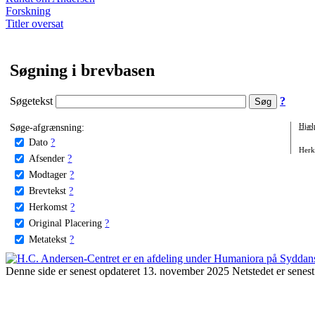
Forskning
Titler oversat
Søgning i brevbasen
Søgetekst
?
Søge-afgrænsning:
Hjæl
Dato
?
Herko
Afsender
?
Modtager
?
Brevtekst
?
Herkomst
?
Original Placering
?
Metatekst
?
Denne side er senest opdateret 13. november 2025 Netstedet er senest