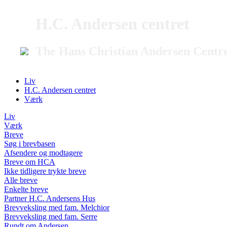
H.C. Andersen centret
The Hans Christian Andersen Centr
Liv
H.C. Andersen centret
Værk
Liv
Værk
Breve
Søg i brevbasen
Afsendere og modtagere
Breve om HCA
Ikke tidligere trykte breve
Alle breve
Enkelte breve
Partner H.C. Andersens Hus
Brevveksling med fam. Melchior
Brevveksling med fam. Serre
Rundt om Andersen