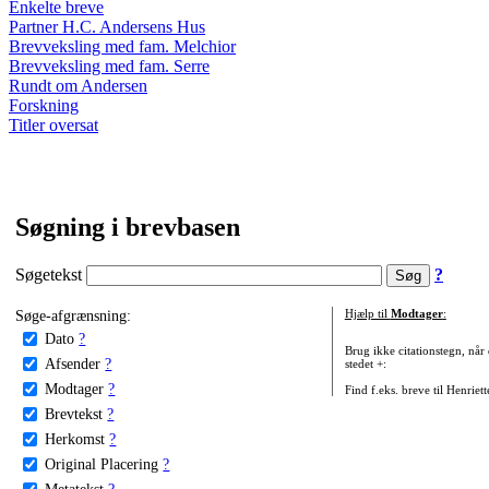
Enkelte breve
Partner H.C. Andersens Hus
Brevveksling med fam. Melchior
Brevveksling med fam. Serre
Rundt om Andersen
Forskning
Titler oversat
Søgning i brevbasen
Søgetekst
?
Søge-afgrænsning:
Hjælp til
Modtager
:
Dato
?
Brug ikke citationstegn, når
Afsender
?
stedet +:
Modtager
?
Find f.eks. breve til Henriet
Brevtekst
?
Herkomst
?
Original Placering
?
Metatekst
?