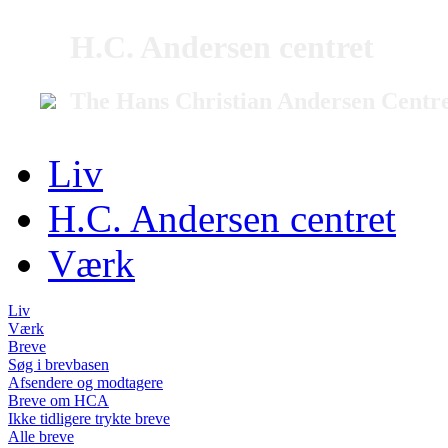
H.C. Andersen centret
The Hans Christian Andersen Centr
Liv
H.C. Andersen centret
Værk
Liv
Værk
Breve
Søg i brevbasen
Afsendere og modtagere
Breve om HCA
Ikke tidligere trykte breve
Alle breve