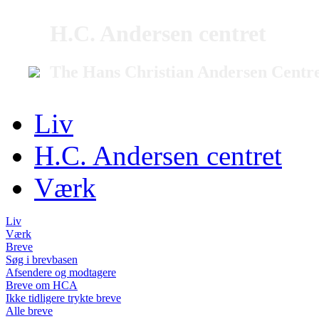
H.C. Andersen centret
The Hans Christian Andersen Centr
Liv
H.C. Andersen centret
Værk
Liv
Værk
Breve
Søg i brevbasen
Afsendere og modtagere
Breve om HCA
Ikke tidligere trykte breve
Alle breve