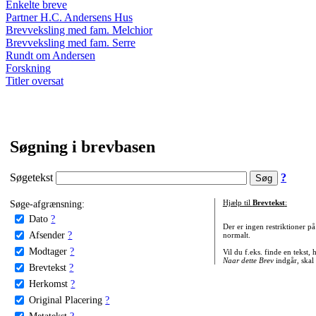
Enkelte breve
Partner H.C. Andersens Hus
Brevveksling med fam. Melchior
Brevveksling med fam. Serre
Rundt om Andersen
Forskning
Titler oversat
Søgning i brevbasen
Søgetekst
?
Søge-afgrænsning:
Hjælp til
Brevtekst
:
Dato
?
Der er ingen restriktioner p
Afsender
?
normalt.
Modtager
?
Vil du f.eks. finde en tekst,
Naar dette Brev
indgår, skal
Brevtekst
?
Herkomst
?
Original Placering
?
Metatekst
?