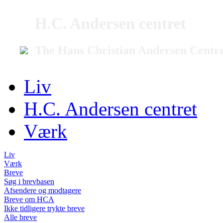
H.C. Andersen centret
The Hans Christian Andersen Centr
Liv
H.C. Andersen centret
Værk
Liv
Værk
Breve
Søg i brevbasen
Afsendere og modtagere
Breve om HCA
Ikke tidligere trykte breve
Alle breve