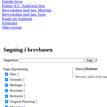
Enkelte breve
Partner H.C. Andersens Hus
Brevveksling med fam. Melchior
Brevveksling med fam. Serre
Rundt om Andersen
Forskning
Titler oversat
Søgning i brevbasen
Søgetekst
?
Søge-afgrænsning:
Hjælp til
Herkomst
:
Dato
?
Herkomst: kilden til den digi
Afsender
?
Modtager
?
Brevtekst
?
Herkomst
?
Original Placering
?
Metatekst
?