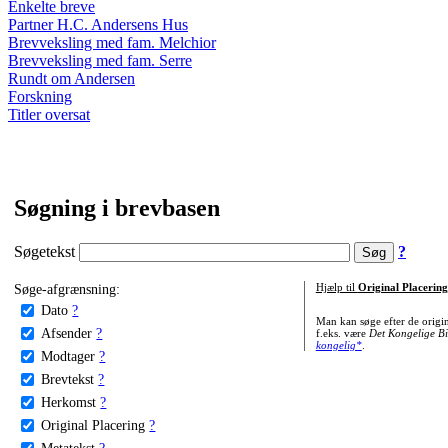
Enkelte breve
Partner H.C. Andersens Hus
Brevveksling med fam. Melchior
Brevveksling med fam. Serre
Rundt om Andersen
Forskning
Titler oversat
Søgning i brevbasen
Søgetekst
?
Søge-afgrænsning:
Hjælp til
Original Placering
Dato
?
Man kan søge efter de origi
Afsender
?
f.eks. være
Det Kongelige Bi
kongelig*
.
Modtager
?
Brevtekst
?
Herkomst
?
Original Placering
?
Metatekst
?