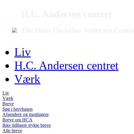
H.C. Andersen centret
The Hans Christian Andersen Centr
Liv
H.C. Andersen centret
Værk
Liv
Værk
Breve
Søg i brevbasen
Afsendere og modtagere
Breve om HCA
Ikke tidligere trykte breve
Alle breve