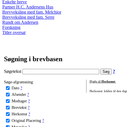
Enkelte breve
Partner H.C. Andersens Hus
Brevveksling med fam. Melchior
Brevveksling med fam. Serre
Rundt om Andersen
Forskning
Titler oversat
Søgning i brevbasen
Søgetekst
?
Søge-afgrænsning:
Hjælp til
Herkomst
:
Dato
?
Herkomst: kilden til den digi
Afsender
?
Modtager
?
Brevtekst
?
Herkomst
?
Original Placering
?
Metatekst
?