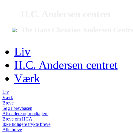
H.C. Andersen centret
The Hans Christian Andersen Centr
Liv
H.C. Andersen centret
Værk
Liv
Værk
Breve
Søg i brevbasen
Afsendere og modtagere
Breve om HCA
Ikke tidligere trykte breve
Alle breve