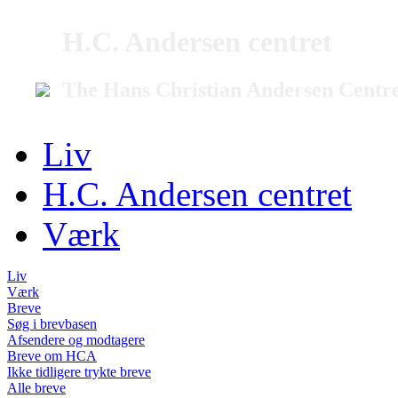
H.C. Andersen centret
The Hans Christian Andersen Centr
Liv
H.C. Andersen centret
Værk
Liv
Værk
Breve
Søg i brevbasen
Afsendere og modtagere
Breve om HCA
Ikke tidligere trykte breve
Alle breve