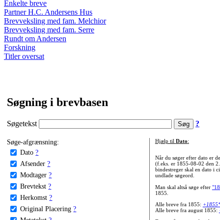
Enkelte breve
Partner H.C. Andersens Hus
Brevveksling med fam. Melchior
Brevveksling med fam. Serre
Rundt om Andersen
Forskning
Titler oversat
Søgning i brevbasen
Søgetekst
?
Søge-afgrænsning:
Hjælp til
Dato
:
Dato
?
Når du søger efter dato er
Afsender
?
(f.eks. er 1855-08-02 den 2
bindestreger skal en dato i c
Modtager
?
undlade søgeord.
Brevtekst
?
Man skal altså søge efter
"18
1855.
Herkomst
?
Alle breve fra 1855:
+1855
Original Placering
?
Alle breve fra august 1855:
Metatekst
?