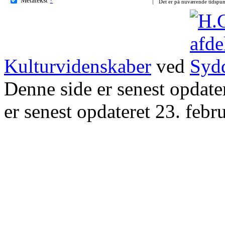
Det er på nuværende tidspun
Kulturvidenskaber
ved
Denne side er senest opdat
er senest opdateret 23. febr