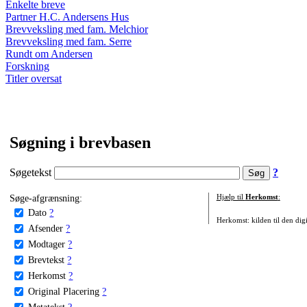
Enkelte breve
Partner H.C. Andersens Hus
Brevveksling med fam. Melchior
Brevveksling med fam. Serre
Rundt om Andersen
Forskning
Titler oversat
Søgning i brevbasen
Søgetekst
?
Søge-afgrænsning:
Hjælp til
Herkomst
:
Dato
?
Herkomst: kilden til den digi
Afsender
?
Modtager
?
Brevtekst
?
Herkomst
?
Original Placering
?
Metatekst
?