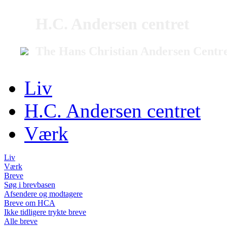
H.C. Andersen centret
The Hans Christian Andersen Centr
Liv
H.C. Andersen centret
Værk
Liv
Værk
Breve
Søg i brevbasen
Afsendere og modtagere
Breve om HCA
Ikke tidligere trykte breve
Alle breve