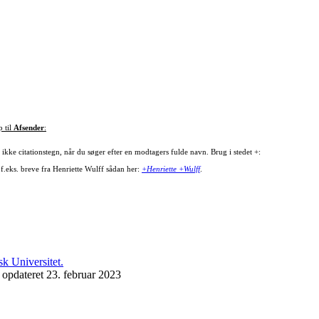
p til
Afsender
:
ikke citationstegn, når du søger efter en modtagers fulde navn. Brug i stedet +:
 f.eks. breve fra Henriette Wulff sådan her:
+Henriette +Wulff
.
 opdateret 23. februar 2023