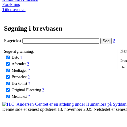
Forskning
Titler oversat
Søgning i brevbasen
Søgetekst
?
Søge-afgrænsning:
Hjæl
Dato
?
Brug 
Afsender
?
Find
Modtager
?
Brevtekst
?
Herkomst
?
Original Placering
?
Metatekst
?
Denne side er senest opdateret 13. november 2025 Netstedet er senest