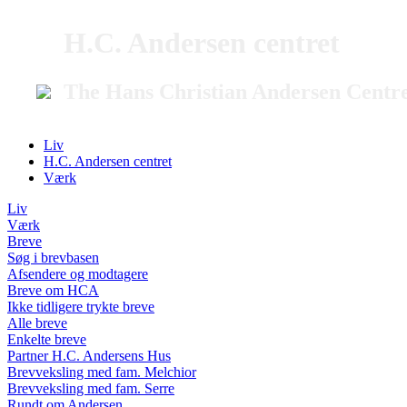
H.C. Andersen centret
The Hans Christian Andersen Centr
Liv
H.C. Andersen centret
Værk
Liv
Værk
Breve
Søg i brevbasen
Afsendere og modtagere
Breve om HCA
Ikke tidligere trykte breve
Alle breve
Enkelte breve
Partner H.C. Andersens Hus
Brevveksling med fam. Melchior
Brevveksling med fam. Serre
Rundt om Andersen