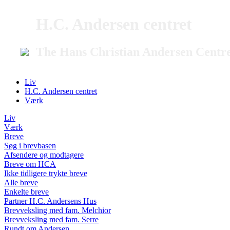
H.C. Andersen centret
The Hans Christian Andersen Centr
Liv
H.C. Andersen centret
Værk
Liv
Værk
Breve
Søg i brevbasen
Afsendere og modtagere
Breve om HCA
Ikke tidligere trykte breve
Alle breve
Enkelte breve
Partner H.C. Andersens Hus
Brevveksling med fam. Melchior
Brevveksling med fam. Serre
Rundt om Andersen