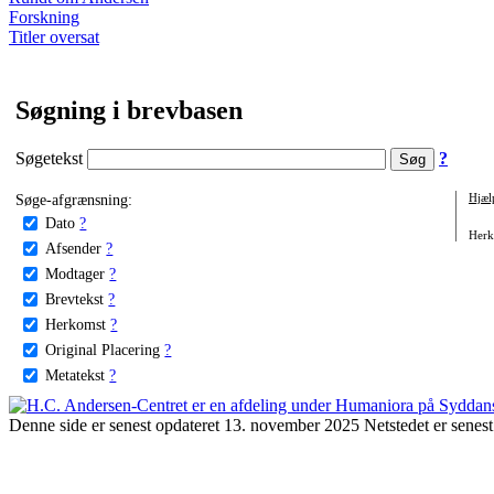
Forskning
Titler oversat
Søgning i brevbasen
Søgetekst
?
Søge-afgrænsning:
Hjæl
Dato
?
Herko
Afsender
?
Modtager
?
Brevtekst
?
Herkomst
?
Original Placering
?
Metatekst
?
Denne side er senest opdateret 13. november 2025 Netstedet er senest