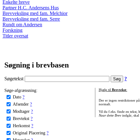
Enkelte breve
Partner H.C. Andersens Hus
Brevveksling med fam. Melchior
Brevveksling med fam. Serre
Rundt om Andersen
Forskning
Titler oversat
Søgning i brevbasen
Søgetekst
?
Søge-afgrænsning:
Hjælp til
Brevtekst
:
Dato
?
Der er ingen restriktioner p
Afsender
?
normalt.
Modtager
?
Vil du f.eks. finde en tekst,
Naar dette Brev
indgår, skal
Brevtekst
?
Herkomst
?
Original Placering
?
Metatekst
?