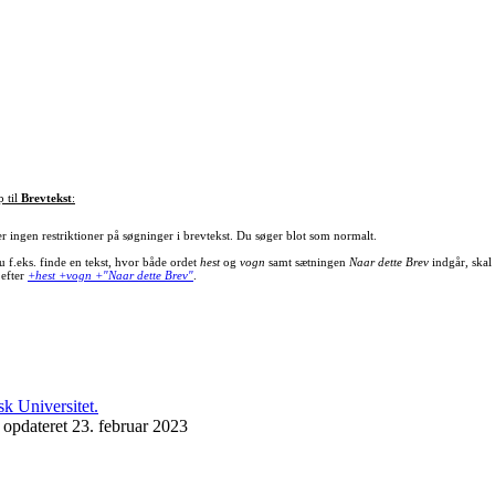
p til
Brevtekst
:
er ingen restriktioner på søgninger i brevtekst. Du søger blot som normalt.
u f.eks. finde en tekst, hvor både ordet
hest
og
vogn
samt sætningen
Naar dette Brev
indgår, skal
 efter
+hest +vogn +"Naar dette Brev"
.
 opdateret 23. februar 2023