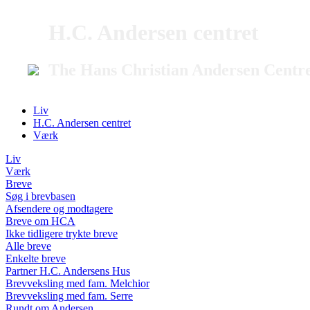
H.C. Andersen centret
The Hans Christian Andersen Centr
Liv
H.C. Andersen centret
Værk
Liv
Værk
Breve
Søg i brevbasen
Afsendere og modtagere
Breve om HCA
Ikke tidligere trykte breve
Alle breve
Enkelte breve
Partner H.C. Andersens Hus
Brevveksling med fam. Melchior
Brevveksling med fam. Serre
Rundt om Andersen