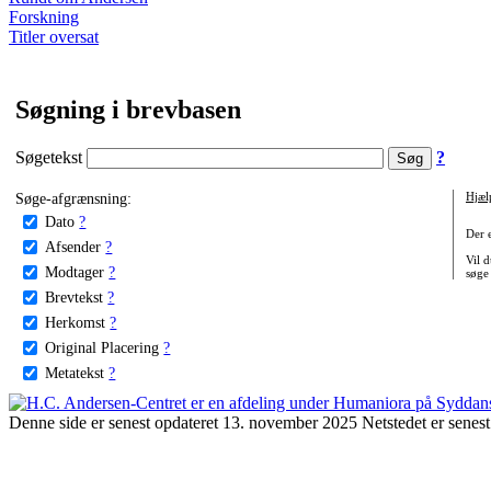
Forskning
Titler oversat
Søgning i brevbasen
Søgetekst
?
Søge-afgrænsning:
Hjæl
Dato
?
Der 
Afsender
?
Vil d
Modtager
?
søge
Brevtekst
?
Herkomst
?
Original Placering
?
Metatekst
?
Denne side er senest opdateret 13. november 2025 Netstedet er senest