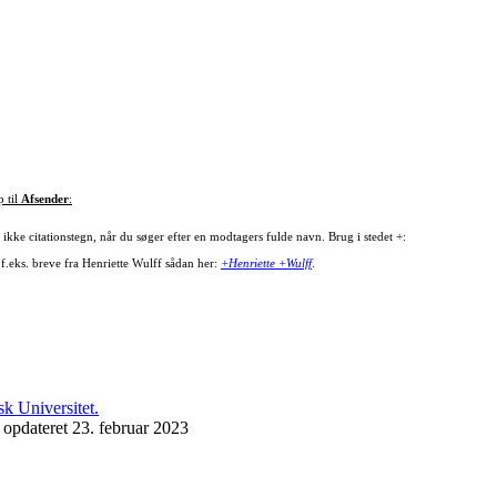
p til
Afsender
:
ikke citationstegn, når du søger efter en modtagers fulde navn. Brug i stedet +:
 f.eks. breve fra Henriette Wulff sådan her:
+Henriette +Wulff
.
 opdateret 23. februar 2023