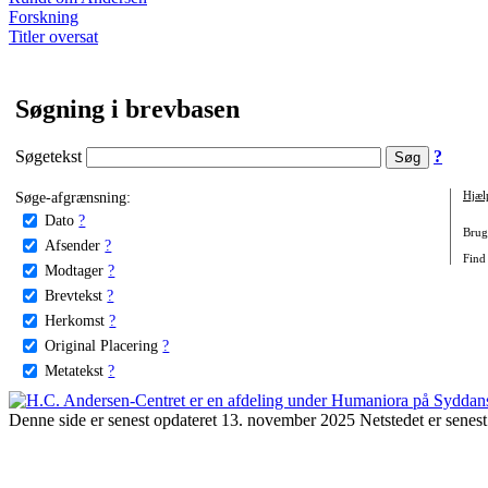
Forskning
Titler oversat
Søgning i brevbasen
Søgetekst
?
Søge-afgrænsning:
Hjæl
Dato
?
Brug 
Afsender
?
Find
Modtager
?
Brevtekst
?
Herkomst
?
Original Placering
?
Metatekst
?
Denne side er senest opdateret 13. november 2025 Netstedet er senest