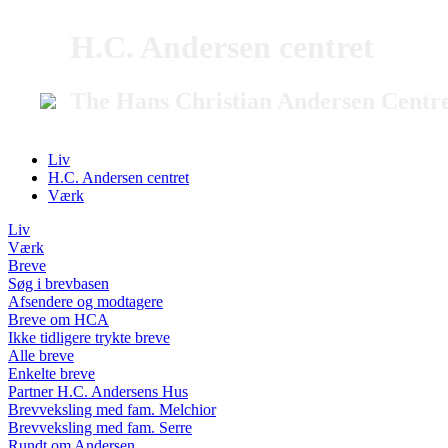
H.C. Andersen centret
The Hans Christian Andersen Centr
Liv
H.C. Andersen centret
Værk
Liv
Værk
Breve
Søg i brevbasen
Afsendere og modtagere
Breve om HCA
Ikke tidligere trykte breve
Alle breve
Enkelte breve
Partner H.C. Andersens Hus
Brevveksling med fam. Melchior
Brevveksling med fam. Serre
Rundt om Andersen