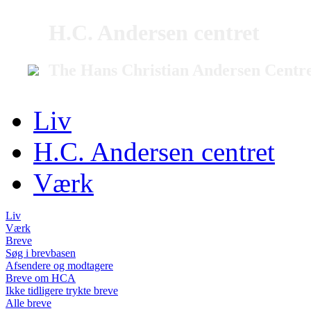
H.C. Andersen centret
The Hans Christian Andersen Centr
Liv
H.C. Andersen centret
Værk
Liv
Værk
Breve
Søg i brevbasen
Afsendere og modtagere
Breve om HCA
Ikke tidligere trykte breve
Alle breve