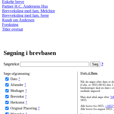
Enkelte breve
Partner H.C. Andersens Hus
Brevveksling med fam. Melchior
Brevveksling med fam. Serre
Rundt om Andersen
Forskning
Titler oversat
Søgning i brevbasen
Søgetekst
?
Søge-afgrænsning:
Hjælp til
Dato
:
Dato
?
Når du søger efter dato er
Afsender
?
(f.eks. er 1855-08-02 den 2
bindestreger skal en dato i c
Modtager
?
undlade søgeord.
Brevtekst
?
Man skal altså søge efter
"18
1855.
Herkomst
?
Alle breve fra 1855:
+1855
Original Placering
?
Alle breve fra august 1855:
Metatekst
?