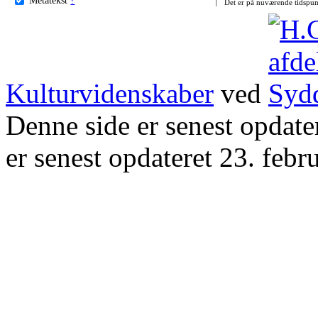
Det er på nuværende tidspun
Kulturvidenskaber
ved
Denne side er senest opdat
er senest opdateret 23. febr