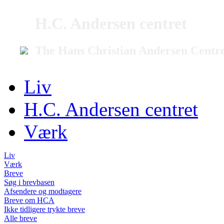
H.C. Andersen centret
The Hans Christian Andersen Centr
Liv
H.C. Andersen centret
Værk
Liv
Værk
Breve
Søg i brevbasen
Afsendere og modtagere
Breve om HCA
Ikke tidligere trykte breve
Alle breve