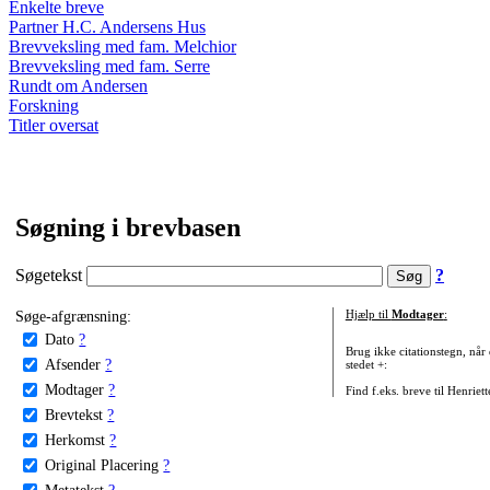
Enkelte breve
Partner H.C. Andersens Hus
Brevveksling med fam. Melchior
Brevveksling med fam. Serre
Rundt om Andersen
Forskning
Titler oversat
Søgning i brevbasen
Søgetekst
?
Søge-afgrænsning:
Hjælp til
Modtager
:
Dato
?
Brug ikke citationstegn, når
Afsender
?
stedet +:
Modtager
?
Find f.eks. breve til Henriet
Brevtekst
?
Herkomst
?
Original Placering
?
Metatekst
?