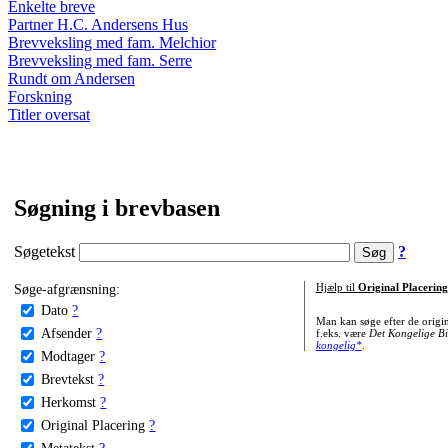
Enkelte breve
Partner H.C. Andersens Hus
Brevveksling med fam. Melchior
Brevveksling med fam. Serre
Rundt om Andersen
Forskning
Titler oversat
Søgning i brevbasen
Søgetekst
?
Søge-afgrænsning:
Hjælp til
Original Placering
Dato
?
Man kan søge efter de origi
Afsender
?
f.eks. være
Det Kongelige Bi
kongelig*
.
Modtager
?
Brevtekst
?
Herkomst
?
Original Placering
?
Metatekst
?