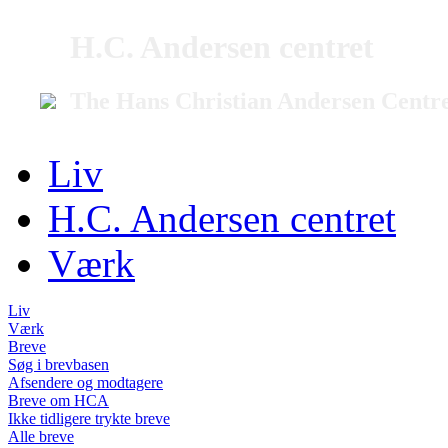
H.C. Andersen centret
The Hans Christian Andersen Centr
Liv
H.C. Andersen centret
Værk
Liv
Værk
Breve
Søg i brevbasen
Afsendere og modtagere
Breve om HCA
Ikke tidligere trykte breve
Alle breve