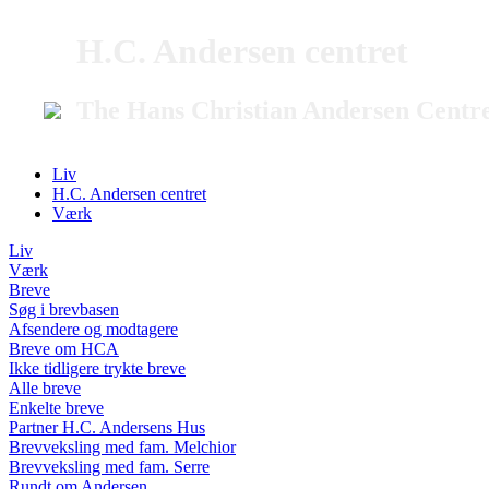
H.C. Andersen centret
The Hans Christian Andersen Centr
Liv
H.C. Andersen centret
Værk
Liv
Værk
Breve
Søg i brevbasen
Afsendere og modtagere
Breve om HCA
Ikke tidligere trykte breve
Alle breve
Enkelte breve
Partner H.C. Andersens Hus
Brevveksling med fam. Melchior
Brevveksling med fam. Serre
Rundt om Andersen