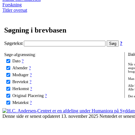
Forskning
Titler oversat
Søgning i brevbasen
Søgetekst
?
Søge-afgrænsning:
Hjæl
Dato
?
Når 
Afsender
?
augu
bruge
Modtager
?
Man 
Brevtekst
?
Alle
Herkomst
?
Alle
Original Placering
?
Det 
Metatekst
?
Denne side er senest opdateret 13. november 2025 Netstedet er senest