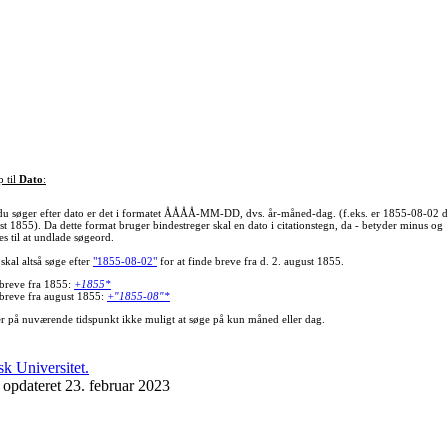
p til
Dato
:
du søger efter dato er det i formatet ÅÅÅÅ-MM-DD, dvs. år-måned-dag. (f.eks. er 1855-08-02 d
st 1855). Da dette format bruger bindestreger skal en dato i citationstegn, da - betyder minus og
s til at undlade søgeord.
skal altså søge efter
"1855-08-02"
for at finde breve fra d. 2. august 1855.
 breve fra 1855:
+1855*
 breve fra august 1855:
+"1855-08"*
er på nuværende tidspunkt ikke muligt at søge på kun måned eller dag.
 opdateret 23. februar 2023