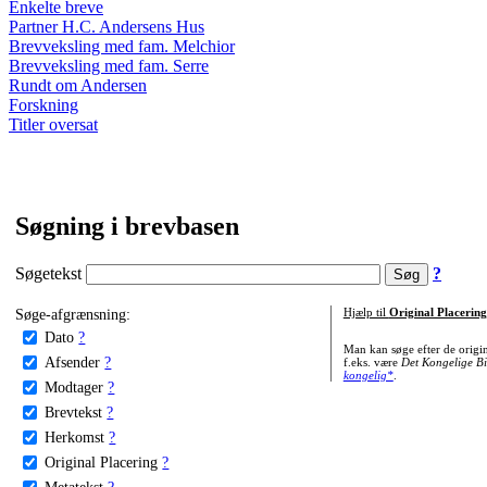
Enkelte breve
Partner H.C. Andersens Hus
Brevveksling med fam. Melchior
Brevveksling med fam. Serre
Rundt om Andersen
Forskning
Titler oversat
Søgning i brevbasen
Søgetekst
?
Søge-afgrænsning:
Hjælp til
Original Placering
Dato
?
Man kan søge efter de origi
Afsender
?
f.eks. være
Det Kongelige Bi
kongelig*
.
Modtager
?
Brevtekst
?
Herkomst
?
Original Placering
?
Metatekst
?