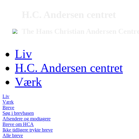
H.C. Andersen centret
The Hans Christian Andersen Centr
Liv
H.C. Andersen centret
Værk
Liv
Værk
Breve
Søg i brevbasen
Afsendere og modtagere
Breve om HCA
Ikke tidligere trykte breve
Alle breve