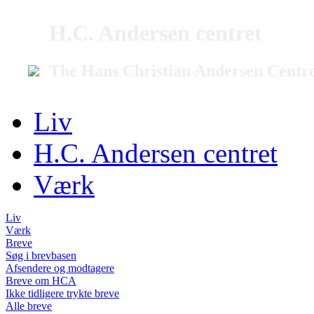
H.C. Andersen centret
The Hans Christian Andersen Centr
Liv
H.C. Andersen centret
Værk
Liv
Værk
Breve
Søg i brevbasen
Afsendere og modtagere
Breve om HCA
Ikke tidligere trykte breve
Alle breve