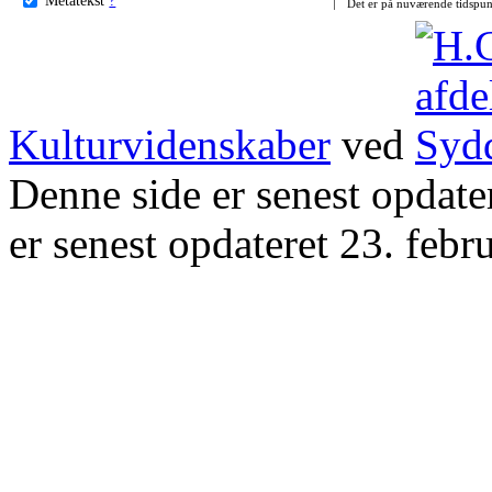
Det er på nuværende tidspun
Kulturvidenskaber
ved
Denne side er senest opdat
er senest opdateret 23. febr