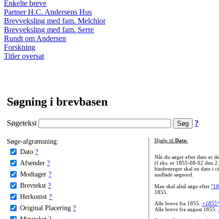
Enkelte breve
Partner H.C. Andersens Hus
Brevveksling med fam. Melchior
Brevveksling med fam. Serre
Rundt om Andersen
Forskning
Titler oversat
Søgning i brevbasen
Søgetekst
?
Søge-afgrænsning:
Hjælp til
Dato
:
Dato
?
Når du søger efter dato er
Afsender
?
(f.eks. er 1855-08-02 den 2
bindestreger skal en dato i c
Modtager
?
undlade søgeord.
Brevtekst
?
Man skal altså søge efter
"18
1855.
Herkomst
?
Alle breve fra 1855:
+1855
Original Placering
?
Alle breve fra august 1855:
Metatekst
?