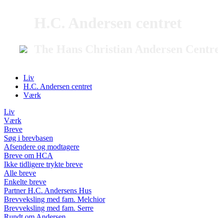
H.C. Andersen centret
The Hans Christian Andersen Centr
Liv
H.C. Andersen centret
Værk
Liv
Værk
Breve
Søg i brevbasen
Afsendere og modtagere
Breve om HCA
Ikke tidligere trykte breve
Alle breve
Enkelte breve
Partner H.C. Andersens Hus
Brevveksling med fam. Melchior
Brevveksling med fam. Serre
Rundt om Andersen