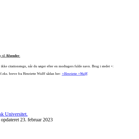
p til
Afsender
:
ikke citationstegn, når du søger efter en modtagers fulde navn. Brug i stedet +:
 f.eks. breve fra Henriette Wulff sådan her:
+Henriette +Wulff
.
 opdateret 23. februar 2023