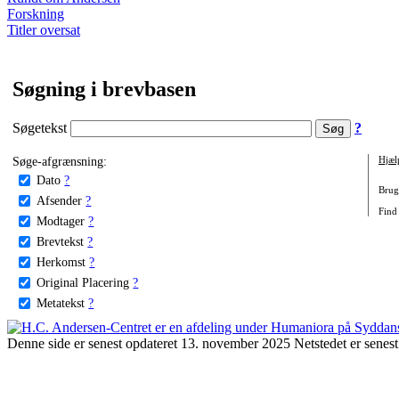
Forskning
Titler oversat
Søgning i brevbasen
Søgetekst
?
Søge-afgrænsning:
Hjæl
Dato
?
Brug 
Afsender
?
Find
Modtager
?
Brevtekst
?
Herkomst
?
Original Placering
?
Metatekst
?
Denne side er senest opdateret 13. november 2025 Netstedet er senest