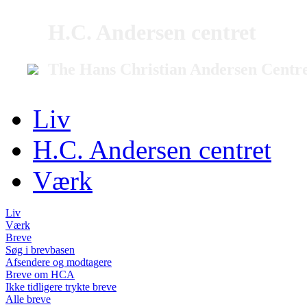
H.C. Andersen centret
The Hans Christian Andersen Centr
Liv
H.C. Andersen centret
Værk
Liv
Værk
Breve
Søg i brevbasen
Afsendere og modtagere
Breve om HCA
Ikke tidligere trykte breve
Alle breve