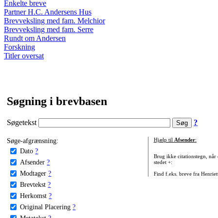
Enkelte breve
Partner H.C. Andersens Hus
Brevveksling med fam. Melchior
Brevveksling med fam. Serre
Rundt om Andersen
Forskning
Titler oversat
Søgning i brevbasen
Søgetekst
?
Søge-afgrænsning:
Hjælp til
Afsender
:
Dato
?
Brug ikke citationstegn, når
Afsender
?
stedet +:
Modtager
?
Find f.eks. breve fra Henrie
Brevtekst
?
Herkomst
?
Original Placering
?
Metatekst
?