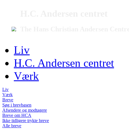
H.C. Andersen centret
The Hans Christian Andersen Centr
Liv
H.C. Andersen centret
Værk
Liv
Værk
Breve
Søg i brevbasen
Afsendere og modtagere
Breve om HCA
Ikke tidligere trykte breve
Alle breve