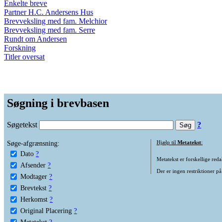
Enkelte breve
Partner H.C. Andersens Hus
Brevveksling med fam. Melchior
Brevveksling med fam. Serre
Rundt om Andersen
Forskning
Titler oversat
Søgning i brevbasen
Søgetekst
?
Søge-afgrænsning:
Hjælp til
Metatekst
:
Dato
?
Metatekst er forskellige reda
Afsender
?
Der er ingen restriktioner på
Modtager
?
Brevtekst
?
Herkomst
?
Original Placering
?
Metatekst
?