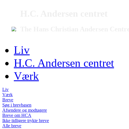
H.C. Andersen centret
The Hans Christian Andersen Centr
Liv
H.C. Andersen centret
Værk
Liv
Værk
Breve
Søg i brevbasen
Afsendere og modtagere
Breve om HCA
Ikke tidligere trykte breve
Alle breve