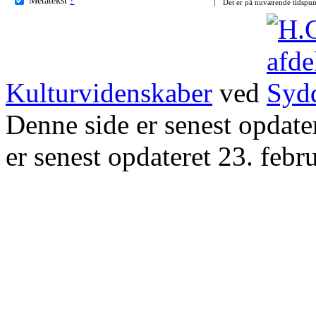
Det er på nuværende tidspun
Kulturvidenskaber
ved
Denne side er senest opdat
er senest opdateret 23. febr