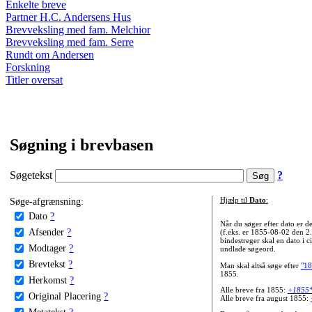
Enkelte breve
Partner H.C. Andersens Hus
Brevveksling med fam. Melchior
Brevveksling med fam. Serre
Rundt om Andersen
Forskning
Titler oversat
Søgning i brevbasen
Søgetekst
?
Søge-afgrænsning:
Hjælp til
Dato
:
Dato
?
Når du søger efter dato er
Afsender
?
(f.eks. er 1855-08-02 den 2
bindestreger skal en dato i c
Modtager
?
undlade søgeord.
Brevtekst
?
Man skal altså søge efter
"18
1855.
Herkomst
?
Alle breve fra 1855:
+1855
Original Placering
?
Alle breve fra august 1855:
Metatekst
?