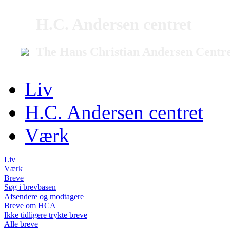
H.C. Andersen centret
The Hans Christian Andersen Centr
Liv
H.C. Andersen centret
Værk
Liv
Værk
Breve
Søg i brevbasen
Afsendere og modtagere
Breve om HCA
Ikke tidligere trykte breve
Alle breve