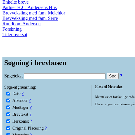
Enkelte breve
Partner H.C. Andersens Hus
Brevveksling med fam. Melchior
Brevveksling med fam. Serre
Rundt om Andersen
Forskning
Titler oversat
Søgning i brevbasen
Søgetekst
?
Søge-afgrænsning:
Hjælp til
Metatekst
:
Dato
?
Metatekst er forskellige reda
Afsender
?
Der er ingen restriktioner på
Modtager
?
Brevtekst
?
Herkomst
?
Original Placering
?
Metatekst
?