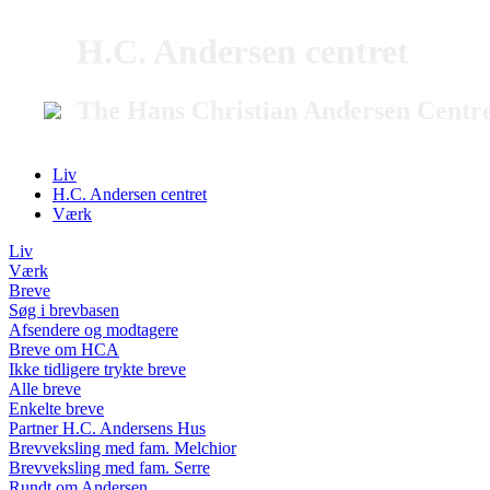
H.C. Andersen centret
The Hans Christian Andersen Centr
Liv
H.C. Andersen centret
Værk
Liv
Værk
Breve
Søg i brevbasen
Afsendere og modtagere
Breve om HCA
Ikke tidligere trykte breve
Alle breve
Enkelte breve
Partner H.C. Andersens Hus
Brevveksling med fam. Melchior
Brevveksling med fam. Serre
Rundt om Andersen