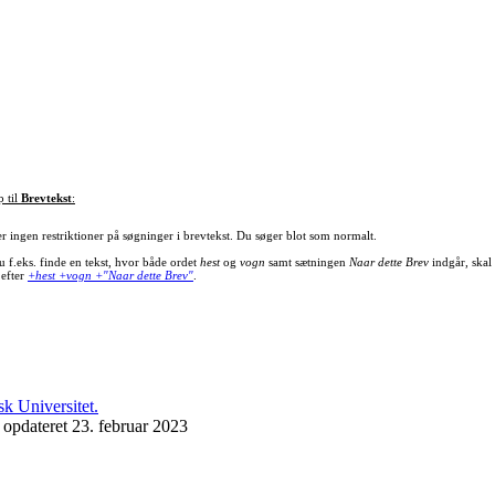
p til
Brevtekst
:
er ingen restriktioner på søgninger i brevtekst. Du søger blot som normalt.
u f.eks. finde en tekst, hvor både ordet
hest
og
vogn
samt sætningen
Naar dette Brev
indgår, skal
 efter
+hest +vogn +"Naar dette Brev"
.
 opdateret 23. februar 2023