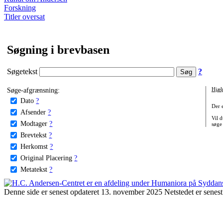
Forskning
Titler oversat
Søgning i brevbasen
Søgetekst
?
Søge-afgrænsning:
Hjæl
Dato
?
Der 
Afsender
?
Vil d
Modtager
?
søge
Brevtekst
?
Herkomst
?
Original Placering
?
Metatekst
?
Denne side er senest opdateret 13. november 2025 Netstedet er senest