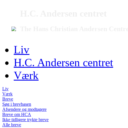
H.C. Andersen centret
The Hans Christian Andersen Centr
Liv
H.C. Andersen centret
Værk
Liv
Værk
Breve
Søg i brevbasen
Afsendere og modtagere
Breve om HCA
Ikke tidligere trykte breve
Alle breve