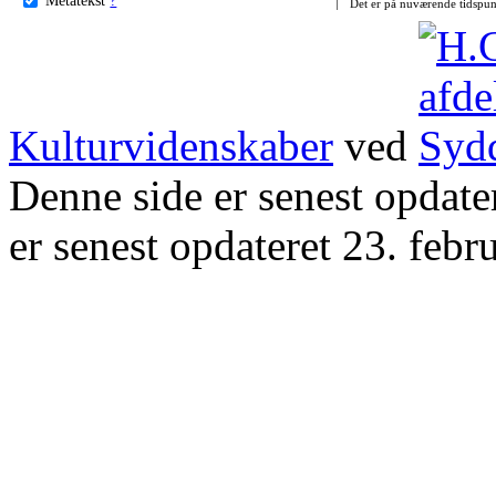
Det er på nuværende tidspun
Kulturvidenskaber
ved
Denne side er senest opdat
er senest opdateret 23. febr