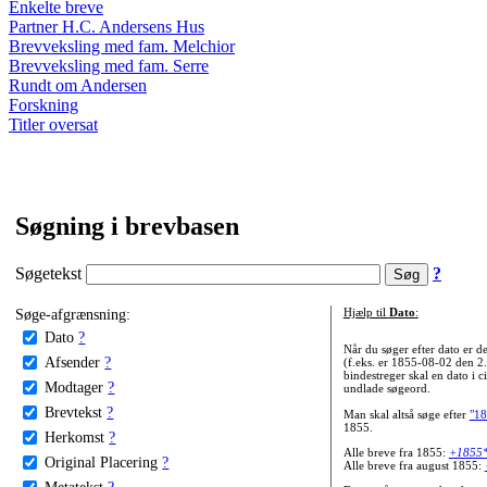
Enkelte breve
Partner H.C. Andersens Hus
Brevveksling med fam. Melchior
Brevveksling med fam. Serre
Rundt om Andersen
Forskning
Titler oversat
Søgning i brevbasen
Søgetekst
?
Søge-afgrænsning:
Hjælp til
Dato
:
Dato
?
Når du søger efter dato er
Afsender
?
(f.eks. er 1855-08-02 den 2
bindestreger skal en dato i c
Modtager
?
undlade søgeord.
Brevtekst
?
Man skal altså søge efter
"18
1855.
Herkomst
?
Alle breve fra 1855:
+1855
Original Placering
?
Alle breve fra august 1855:
Metatekst
?