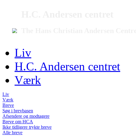
H.C. Andersen centret
The Hans Christian Andersen Centr
Liv
H.C. Andersen centret
Værk
Liv
Værk
Breve
Søg i brevbasen
Afsendere og modtagere
Breve om HCA
Ikke tidligere trykte breve
Alle breve