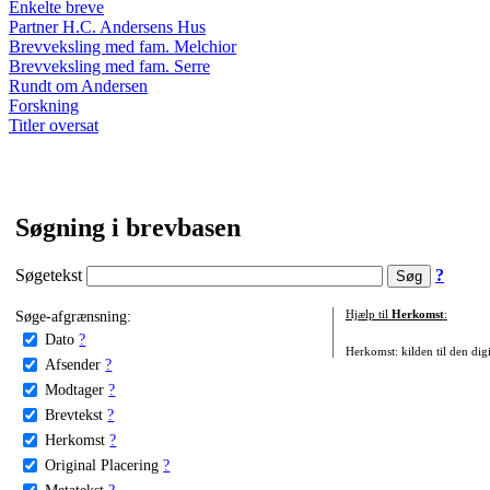
Enkelte breve
Partner H.C. Andersens Hus
Brevveksling med fam. Melchior
Brevveksling med fam. Serre
Rundt om Andersen
Forskning
Titler oversat
Søgning i brevbasen
Søgetekst
?
Søge-afgrænsning:
Hjælp til
Herkomst
:
Dato
?
Herkomst: kilden til den digi
Afsender
?
Modtager
?
Brevtekst
?
Herkomst
?
Original Placering
?
Metatekst
?