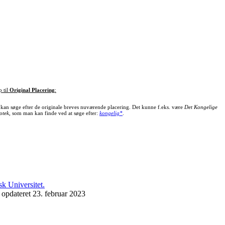
p til
Original Placering
:
kan søge efter de originale breves nuværende placering. Det kunne f.eks. være
Det Kongelige
otek
, som man kan finde ved at søge efter:
kongelig*
.
 opdateret 23. februar 2023