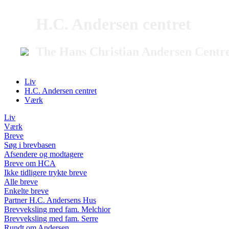
H.C. Andersen centret
The Hans Christian Andersen Centr
Liv
H.C. Andersen centret
Værk
Liv
Værk
Breve
Søg i brevbasen
Afsendere og modtagere
Breve om HCA
Ikke tidligere trykte breve
Alle breve
Enkelte breve
Partner H.C. Andersens Hus
Brevveksling med fam. Melchior
Brevveksling med fam. Serre
Rundt om Andersen