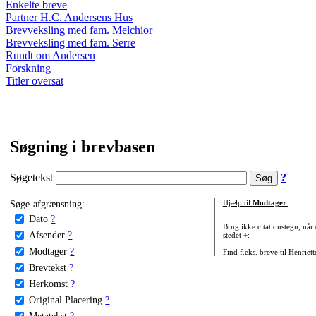
Enkelte breve
Partner H.C. Andersens Hus
Brevveksling med fam. Melchior
Brevveksling med fam. Serre
Rundt om Andersen
Forskning
Titler oversat
Søgning i brevbasen
Søgetekst
?
Søge-afgrænsning:
Hjælp til
Modtager
:
Dato
?
Brug ikke citationstegn, når
Afsender
?
stedet +:
Modtager
?
Find f.eks. breve til Henriet
Brevtekst
?
Herkomst
?
Original Placering
?
Metatekst
?