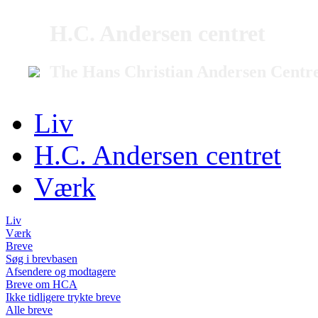
H.C. Andersen centret
The Hans Christian Andersen Centr
Liv
H.C. Andersen centret
Værk
Liv
Værk
Breve
Søg i brevbasen
Afsendere og modtagere
Breve om HCA
Ikke tidligere trykte breve
Alle breve