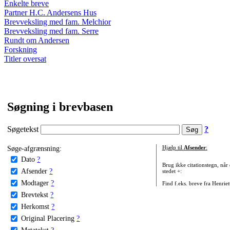
Enkelte breve
Partner H.C. Andersens Hus
Brevveksling med fam. Melchior
Brevveksling med fam. Serre
Rundt om Andersen
Forskning
Titler oversat
Søgning i brevbasen
Søgetekst
?
Søge-afgrænsning:
Hjælp til
Afsender
:
Dato
?
Brug ikke citationstegn, når
Afsender
?
stedet +:
Modtager
?
Find f.eks. breve fra Henrie
Brevtekst
?
Herkomst
?
Original Placering
?
Metatekst
?