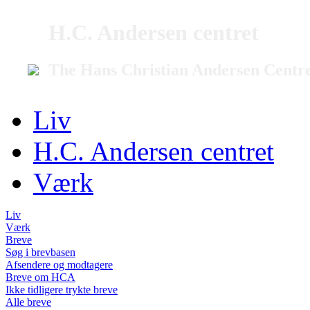
H.C. Andersen centret
The Hans Christian Andersen Centr
Liv
H.C. Andersen centret
Værk
Liv
Værk
Breve
Søg i brevbasen
Afsendere og modtagere
Breve om HCA
Ikke tidligere trykte breve
Alle breve