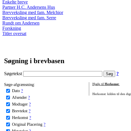
Enkelte breve
Partner H.C. Andersens Hus
Brevveksling med fam. Melchior
Brevveksling med fam. Serre
Rundt om Andersen
Forskning
Titler oversat
Søgning i brevbasen
Søgetekst
?
Søge-afgrænsning:
Hjælp til
Herkomst
:
Dato
?
Herkomst: kilden til den digi
Afsender
?
Modtager
?
Brevtekst
?
Herkomst
?
Original Placering
?
Metatekst
?