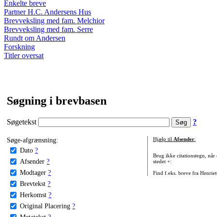
Enkelte breve
Partner H.C. Andersens Hus
Brevveksling med fam. Melchior
Brevveksling med fam. Serre
Rundt om Andersen
Forskning
Titler oversat
Søgning i brevbasen
Søgetekst
?
Søge-afgrænsning:
Hjælp til
Afsender
:
Dato
?
Brug ikke citationstegn, når
Afsender
?
stedet +:
Modtager
?
Find f.eks. breve fra Henrie
Brevtekst
?
Herkomst
?
Original Placering
?
Metatekst
?