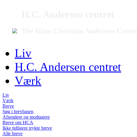
H.C. Andersen centret
The Hans Christian Andersen Centr
Liv
H.C. Andersen centret
Værk
Liv
Værk
Breve
Søg i brevbasen
Afsendere og modtagere
Breve om HCA
Ikke tidligere trykte breve
Alle breve