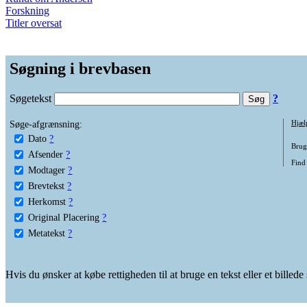
Forskning
Titler oversat
Søgning i brevbasen
Søgetekst
?
Søge-afgrænsning:
Hjæl
Dato
?
Brug 
Afsender
?
Find
Modtager
?
Brevtekst
?
Herkomst
?
Original Placering
?
Metatekst
?
Hvis du ønsker at købe rettigheden til at bruge en tekst eller et billed