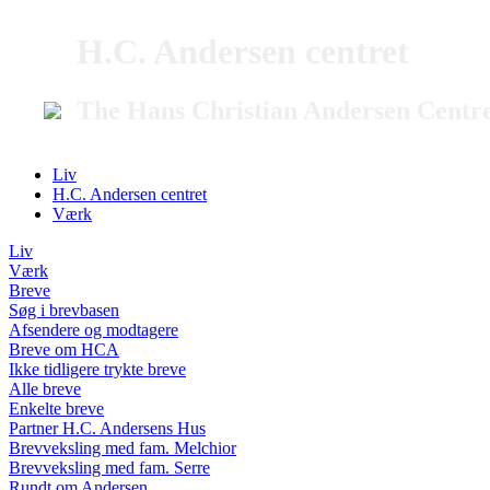
H.C. Andersen centret
The Hans Christian Andersen Centr
Liv
H.C. Andersen centret
Værk
Liv
Værk
Breve
Søg i brevbasen
Afsendere og modtagere
Breve om HCA
Ikke tidligere trykte breve
Alle breve
Enkelte breve
Partner H.C. Andersens Hus
Brevveksling med fam. Melchior
Brevveksling med fam. Serre
Rundt om Andersen