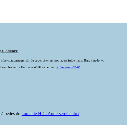
p til
Afsender
:
ikke citationstegn, når du søger efter en modtagers fulde navn. Brug i stedet +:
 f.eks. breve fra Henriette Wulff sådan her:
+Henriette +Wulff
.
e så bedes du
kontakte H.C. Andersen-Centret