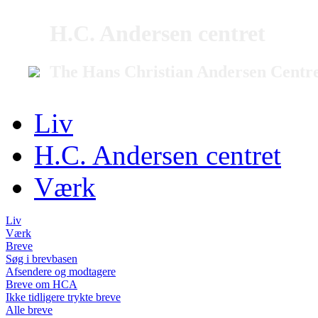
H.C. Andersen centret
The Hans Christian Andersen Centr
Liv
H.C. Andersen centret
Værk
Liv
Værk
Breve
Søg i brevbasen
Afsendere og modtagere
Breve om HCA
Ikke tidligere trykte breve
Alle breve