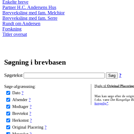
Enkelte breve
Partner H.C. Andersens Hus
Brevveksling med fam. Melchior
Brevveksling med fam. Serre
Rundt om Andersen
Forskning
Titler oversat
Søgning i brevbasen
Søgetekst
?
Søge-afgrænsning:
Hjælp til
Original Placering
Dato
?
Man kan søge efter de origi
Afsender
?
f.eks. være
Det Kongelige Bi
kongelig*
.
Modtager
?
Brevtekst
?
Herkomst
?
Original Placering
?
Metatekst
?