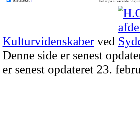
Det er på nuværende tidspun
Kulturvidenskaber
ved
Denne side er senest opdat
er senest opdateret 23. febr