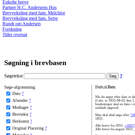
Enkelte breve
Partner H.C. Andersens Hus
Brevveksling med fam. Melchior
Brevveksling med fam. Serre
Rundt om Andersen
Forskning
Titler oversat
Søgning i brevbasen
Søgetekst
?
Søge-afgrænsning:
Hjælp til
Dato
:
Dato
?
Når du søger efter dato er
Afsender
?
(f.eks. er 1855-08-02 den 2
bindestreger skal en dato i c
Modtager
?
undlade søgeord.
Brevtekst
?
Man skal altså søge efter
"18
1855.
Herkomst
?
Alle breve fra 1855:
+1855
Original Placering
?
Alle breve fra august 1855:
Metatekst
?