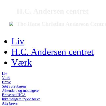
H.C. Andersen centret
The Hans Christian Andersen Centr
Liv
H.C. Andersen centret
Værk
Liv
Værk
Breve
Søg i brevbasen
Afsendere og modtagere
Breve om HCA
Ikke tidligere trykte breve
Alle breve