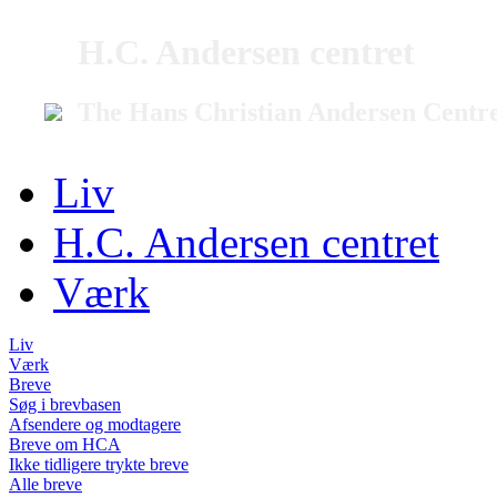
H.C. Andersen centret
The Hans Christian Andersen Centr
Liv
H.C. Andersen centret
Værk
Liv
Værk
Breve
Søg i brevbasen
Afsendere og modtagere
Breve om HCA
Ikke tidligere trykte breve
Alle breve