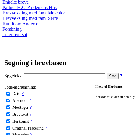
Enkelte breve
Partner H.C. Andersens Hus
Brevveksling med fam. Melchior
Brevveksling med fam. Serre
Rundt om Andersen
Forskning
Titler oversat
Søgning i brevbasen
Søgetekst
?
Søge-afgrænsning:
Hjælp til
Herkomst
:
Dato
?
Herkomst: kilden til den digi
Afsender
?
Modtager
?
Brevtekst
?
Herkomst
?
Original Placering
?
Metatekst
?