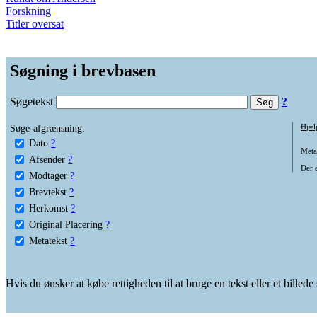
Forskning
Titler oversat
Søgning i brevbasen
Søgetekst
?
Søge-afgrænsning:
Hjæl
Dato
?
Metat
Afsender
?
Der e
Modtager
?
Brevtekst
?
Herkomst
?
Original Placering
?
Metatekst
?
Hvis du ønsker at købe rettigheden til at bruge en tekst eller et billed