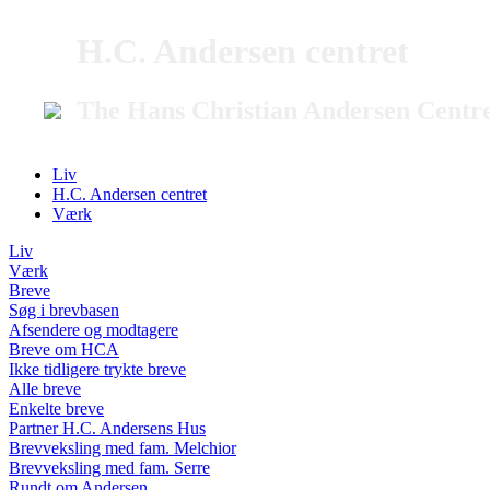
H.C. Andersen centret
The Hans Christian Andersen Centr
Liv
H.C. Andersen centret
Værk
Liv
Værk
Breve
Søg i brevbasen
Afsendere og modtagere
Breve om HCA
Ikke tidligere trykte breve
Alle breve
Enkelte breve
Partner H.C. Andersens Hus
Brevveksling med fam. Melchior
Brevveksling med fam. Serre
Rundt om Andersen