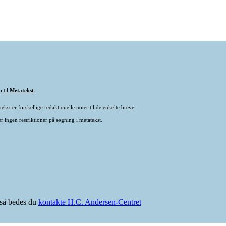
p til
Metatekst
:
ekst er forskellige redaktionelle noter til de enkelte breve.
r ingen restriktioner på søgning i metatekst.
e så bedes du
kontakte H.C. Andersen-Centret