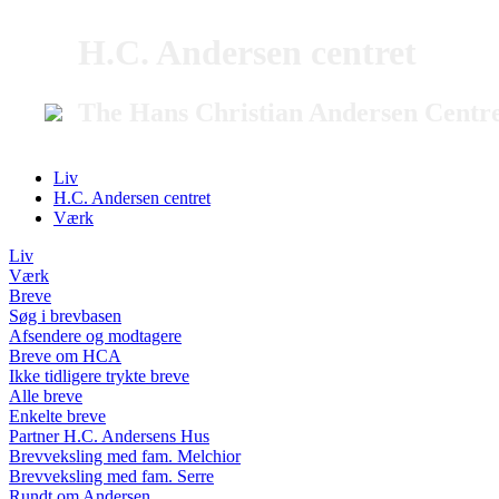
H.C. Andersen centret
The Hans Christian Andersen Centr
Liv
H.C. Andersen centret
Værk
Liv
Værk
Breve
Søg i brevbasen
Afsendere og modtagere
Breve om HCA
Ikke tidligere trykte breve
Alle breve
Enkelte breve
Partner H.C. Andersens Hus
Brevveksling med fam. Melchior
Brevveksling med fam. Serre
Rundt om Andersen