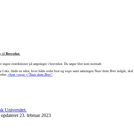
p til
Brevtekst
:
er ingen restriktioner på søgninger i brevtekst. Du søger blot som normalt.
u f.eks. finde en tekst, hvor både ordet
hest
og
vogn
samt sætningen
Naar dette Brev
indgår, skal
 efter
+hest +vogn +"Naar dette Brev"
.
 opdateret 23. februar 2023