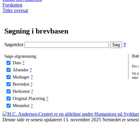
Forskning
Titler oversat
Søgning i brevbasen
Søgetekst
?
Søge-afgrænsning:
Hjæl
Dato
?
Der 
Afsender
?
Vil d
Modtager
?
søge
Brevtekst
?
Herkomst
?
Original Placering
?
Metatekst
?
Denne side er senest opdateret 13. november 2025 Netstedet er senest