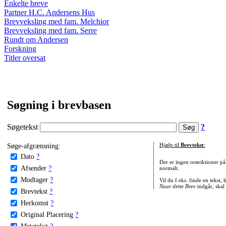
Enkelte breve
Partner H.C. Andersens Hus
Brevveksling med fam. Melchior
Brevveksling med fam. Serre
Rundt om Andersen
Forskning
Titler oversat
Søgning i brevbasen
Søgetekst
?
Søge-afgrænsning:
Hjælp til
Brevtekst
:
Dato
?
Der er ingen restriktioner p
Afsender
?
normalt.
Modtager
?
Vil du f.eks. finde en tekst,
Naar dette Brev
indgår, skal
Brevtekst
?
Herkomst
?
Original Placering
?
Metatekst
?