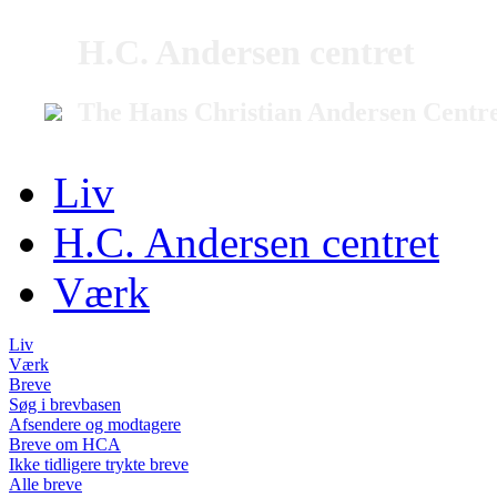
H.C. Andersen centret
The Hans Christian Andersen Centr
Liv
H.C. Andersen centret
Værk
Liv
Værk
Breve
Søg i brevbasen
Afsendere og modtagere
Breve om HCA
Ikke tidligere trykte breve
Alle breve