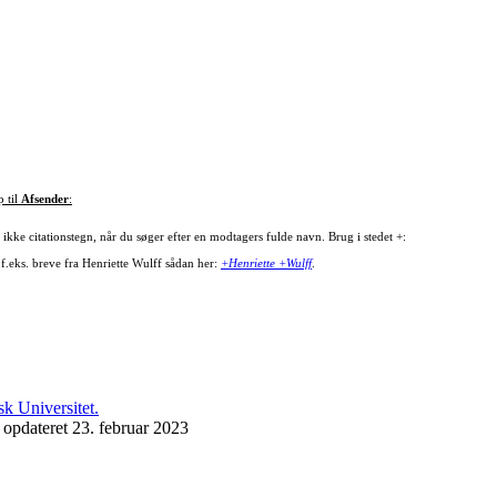
p til
Afsender
:
ikke citationstegn, når du søger efter en modtagers fulde navn. Brug i stedet +:
 f.eks. breve fra Henriette Wulff sådan her:
+Henriette +Wulff
.
 opdateret 23. februar 2023