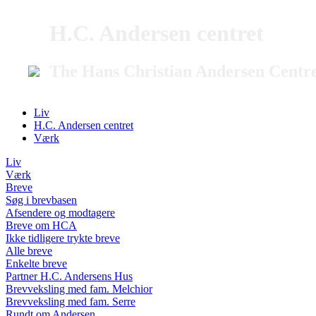
H.C. Andersen centret
The Hans Christian Andersen Centr
Liv
H.C. Andersen centret
Værk
Liv
Værk
Breve
Søg i brevbasen
Afsendere og modtagere
Breve om HCA
Ikke tidligere trykte breve
Alle breve
Enkelte breve
Partner H.C. Andersens Hus
Brevveksling med fam. Melchior
Brevveksling med fam. Serre
Rundt om Andersen