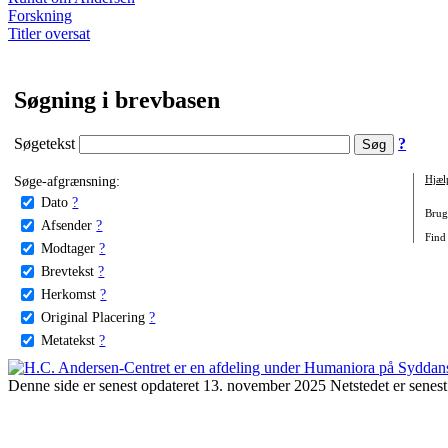
Forskning
Titler oversat
Søgning i brevbasen
Søgetekst
?
Søge-afgrænsning:
Hjæl
Dato
?
Brug 
Afsender
?
Find
Modtager
?
Brevtekst
?
Herkomst
?
Original Placering
?
Metatekst
?
Denne side er senest opdateret 13. november 2025 Netstedet er senest