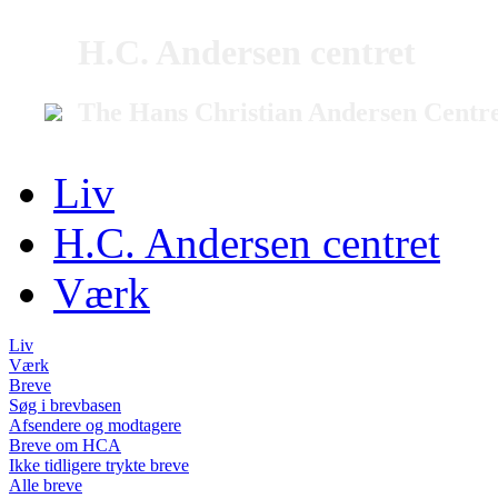
H.C. Andersen centret
The Hans Christian Andersen Centr
Liv
H.C. Andersen centret
Værk
Liv
Værk
Breve
Søg i brevbasen
Afsendere og modtagere
Breve om HCA
Ikke tidligere trykte breve
Alle breve