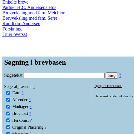
Enkelte breve
Partner H.C. Andersens Hus
Brevveksling med fam. Melchior
Brevveksling med fam. Serre
Rundt om Andersen
Forskning
Titler oversat
Søgning i brevbasen
Søgetekst
?
Søge-afgrænsning:
Hjælp til
Herkomst
:
Dato
?
Herkomst: kilden til den digi
Afsender
?
Modtager
?
Brevtekst
?
Herkomst
?
Original Placering
?
Metatekst
?