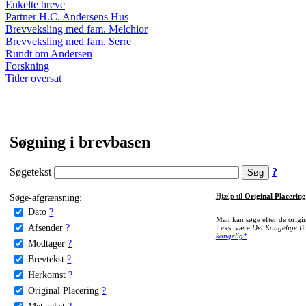
Enkelte breve
Partner H.C. Andersens Hus
Brevveksling med fam. Melchior
Brevveksling med fam. Serre
Rundt om Andersen
Forskning
Titler oversat
Søgning i brevbasen
Søgetekst
?
Søge-afgrænsning:
Hjælp til
Original Placering
Dato
?
Man kan søge efter de origi
Afsender
?
f.eks. være
Det Kongelige Bi
kongelig*
.
Modtager
?
Brevtekst
?
Herkomst
?
Original Placering
?
Metatekst
?