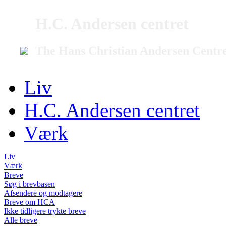
H.C. Andersen centret
The Hans Christian Andersen Centr
Liv
H.C. Andersen centret
Værk
Liv
Værk
Breve
Søg i brevbasen
Afsendere og modtagere
Breve om HCA
Ikke tidligere trykte breve
Alle breve