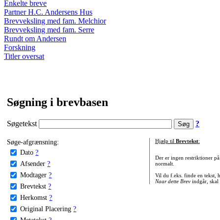
Enkelte breve
Partner H.C. Andersens Hus
Brevveksling med fam. Melchior
Brevveksling med fam. Serre
Rundt om Andersen
Forskning
Titler oversat
Søgning i brevbasen
Søgetekst
?
Søge-afgrænsning:
Hjælp til
Brevtekst
:
Dato
?
Der er ingen restriktioner p
Afsender
?
normalt.
Modtager
?
Vil du f.eks. finde en tekst,
Naar dette Brev
indgår, skal
Brevtekst
?
Herkomst
?
Original Placering
?
Metatekst
?