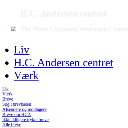
H.C. Andersen centret
The Hans Christian Andersen Centr
Liv
H.C. Andersen centret
Værk
Liv
Værk
Breve
Søg i brevbasen
Afsendere og modtagere
Breve om HCA
Ikke tidligere trykte breve
Alle breve