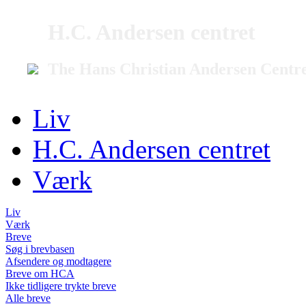
H.C. Andersen centret
The Hans Christian Andersen Centr
Liv
H.C. Andersen centret
Værk
Liv
Værk
Breve
Søg i brevbasen
Afsendere og modtagere
Breve om HCA
Ikke tidligere trykte breve
Alle breve