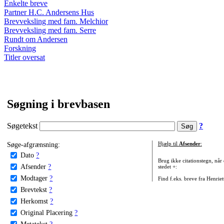
Enkelte breve
Partner H.C. Andersens Hus
Brevveksling med fam. Melchior
Brevveksling med fam. Serre
Rundt om Andersen
Forskning
Titler oversat
Søgning i brevbasen
Søgetekst
?
Søge-afgrænsning:
Hjælp til
Afsender
:
Dato
?
Brug ikke citationstegn, når
Afsender
?
stedet +:
Modtager
?
Find f.eks. breve fra Henrie
Brevtekst
?
Herkomst
?
Original Placering
?
Metatekst
?