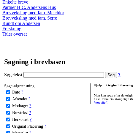
Enkelte breve
Partner H.C. Andersens Hus
Brevveksling med fam. Melchior
Brevveksling med fam. Serre
Rundt om Andersen
Forskning
Titler oversat
Søgning i brevbasen
Søgetekst
?
Søge-afgrænsning:
Hjælp til
Original Placering
Dato
?
Man kan søge efter de origi
Afsender
?
f.eks. være
Det Kongelige Bi
kongelig*
.
Modtager
?
Brevtekst
?
Herkomst
?
Original Placering
?
Metatekst
?