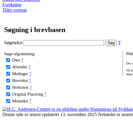
Forskning
Titler oversat
Søgning i brevbasen
Søgetekst
?
Søge-afgrænsning:
Hjæl
Dato
?
Der 
Afsender
?
Vil d
Modtager
?
søge
Brevtekst
?
Herkomst
?
Original Placering
?
Metatekst
?
Denne side er senest opdateret 13. november 2025 Netstedet er senest