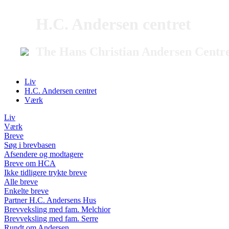
H.C. Andersen centret
The Hans Christian Andersen Centr
Liv
H.C. Andersen centret
Værk
Liv
Værk
Breve
Søg i brevbasen
Afsendere og modtagere
Breve om HCA
Ikke tidligere trykte breve
Alle breve
Enkelte breve
Partner H.C. Andersens Hus
Brevveksling med fam. Melchior
Brevveksling med fam. Serre
Rundt om Andersen