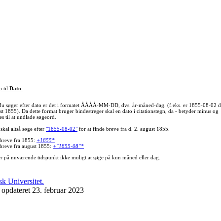
p til
Dato
:
du søger efter dato er det i formatet ÅÅÅÅ-MM-DD, dvs. år-måned-dag. (f.eks. er 1855-08-02 d
st 1855). Da dette format bruger bindestreger skal en dato i citationstegn, da - betyder minus og
s til at undlade søgeord.
skal altså søge efter
"1855-08-02"
for at finde breve fra d. 2. august 1855.
 breve fra 1855:
+1855*
 breve fra august 1855:
+"1855-08"*
er på nuværende tidspunkt ikke muligt at søge på kun måned eller dag.
 opdateret 23. februar 2023