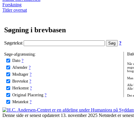
Forskning
Titler oversat
Søgning i brevbasen
Søgetekst
?
Søge-afgrænsning:
Hjæl
Dato
?
Når 
Afsender
?
augu
bruge
Modtager
?
Man 
Brevtekst
?
Alle
Herkomst
?
Alle
Original Placering
?
Det 
Metatekst
?
Denne side er senest opdateret 13. november 2025 Netstedet er senest