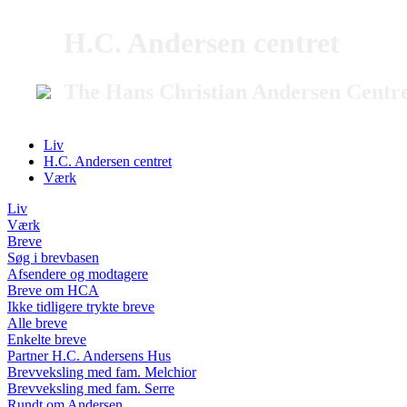
H.C. Andersen centret
The Hans Christian Andersen Centr
Liv
H.C. Andersen centret
Værk
Liv
Værk
Breve
Søg i brevbasen
Afsendere og modtagere
Breve om HCA
Ikke tidligere trykte breve
Alle breve
Enkelte breve
Partner H.C. Andersens Hus
Brevveksling med fam. Melchior
Brevveksling med fam. Serre
Rundt om Andersen