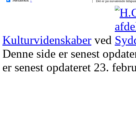
Det er på nuværende tidspun
Kulturvidenskaber
ved
Denne side er senest opdat
er senest opdateret 23. febr