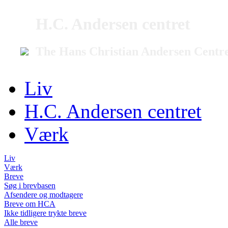
H.C. Andersen centret
The Hans Christian Andersen Centr
Liv
H.C. Andersen centret
Værk
Liv
Værk
Breve
Søg i brevbasen
Afsendere og modtagere
Breve om HCA
Ikke tidligere trykte breve
Alle breve