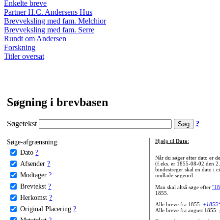
Enkelte breve
Partner H.C. Andersens Hus
Brevveksling med fam. Melchior
Brevveksling med fam. Serre
Rundt om Andersen
Forskning
Titler oversat
Søgning i brevbasen
Søgetekst
?
Søge-afgrænsning:
Hjælp til
Dato
:
Dato
?
Når du søger efter dato er
Afsender
?
(f.eks. er 1855-08-02 den 2
bindestreger skal en dato i c
Modtager
?
undlade søgeord.
Brevtekst
?
Man skal altså søge efter
"18
1855.
Herkomst
?
Alle breve fra 1855:
+1855
Original Placering
?
Alle breve fra august 1855:
Metatekst
?