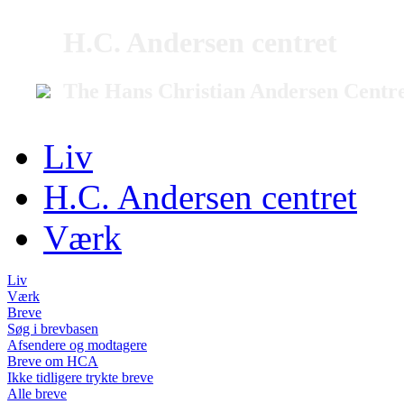
H.C. Andersen centret
The Hans Christian Andersen Centr
Liv
H.C. Andersen centret
Værk
Liv
Værk
Breve
Søg i brevbasen
Afsendere og modtagere
Breve om HCA
Ikke tidligere trykte breve
Alle breve