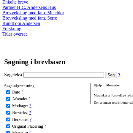
Enkelte breve
Partner H.C. Andersens Hus
Brevveksling med fam. Melchior
Brevveksling med fam. Serre
Rundt om Andersen
Forskning
Titler oversat
Søgning i brevbasen
Søgetekst
?
Søge-afgrænsning:
Hjælp til
Metatekst
:
Dato
?
Metatekst er forskellige reda
Afsender
?
Der er ingen restriktioner på
Modtager
?
Brevtekst
?
Herkomst
?
Original Placering
?
Metatekst
?